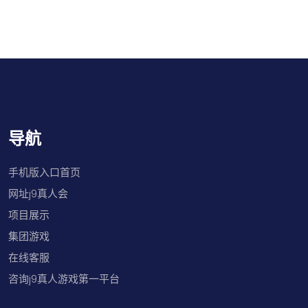
导航
手机版入口首页
网址j9真人会
项目展示
集团游戏
在线客服
咨询j9真人游戏第一平台