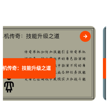
全面战争三国：视角锁定之道