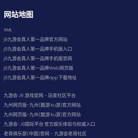
网站地图
XML
j9九游会真人第一品牌官方网站
j9九游会真人第一品牌手机版入口
j9九游会真人第一品牌手机版官网
j9九游会真人第一品牌Web网页版
j9九游会真人第一品牌app下载地址
九游会·J9 游戏官网 - 玩家社区平台
九州网页版-九州(酷游·ku游)官方网站
九州网页版-九州(酷游·ku游)官方网站
九游会-J9国际平台·官方娱乐体验与权威入口
老哥俱乐部(中国)官网 - 九游会老哥社区