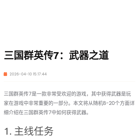
三国群英传7：武器之道
2026-04-10 15:17:44
三国群英传7是一款非常受欢迎的游戏，其中获得武器是玩
家在游戏中非常重要的一部分。本文将从随机8-20个方面详
细介绍在三国群英传7中如何获得武器。
1. 主线任务