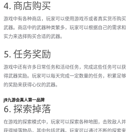
4. 商店购买
游戏中有各种商店，玩家可以使用游戏币或者真实货币购买
武器。商店中的武器种类繁多，玩家可以根据自己的需求和
实力来选择购买合适的武器。
5. 任务奖励
游戏中还有许多日常任务和活动任务，完成这些任务可以获
得武器奖励。玩家可以每天完成一定数量的任务，积累足够
的奖励来获得心仪的武器。
j9九游会真人第一品牌
6. 探索掉落
在游戏的探索模式中，玩家可以探索各种地图，击败敌人并
获得掉落物品，其中包括武器。玩家可以通过不断的探索来