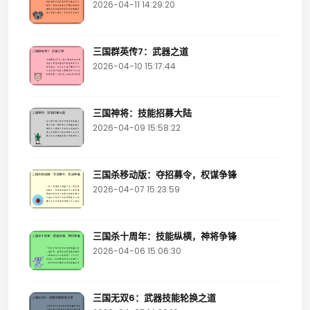
2026-04-11 14:29:20
三国群英传7：武器之道
2026-04-10 15:17:44
三国神将：技能招募大陆
2026-04-09 15:58:22
三国杀移动版：夺招募令，权谋争锋
2026-04-07 15:23:59
三国杀十周年：技能纵横，神将争锋
2026-04-06 15:06:30
三国无双6：武器技能轮换之道