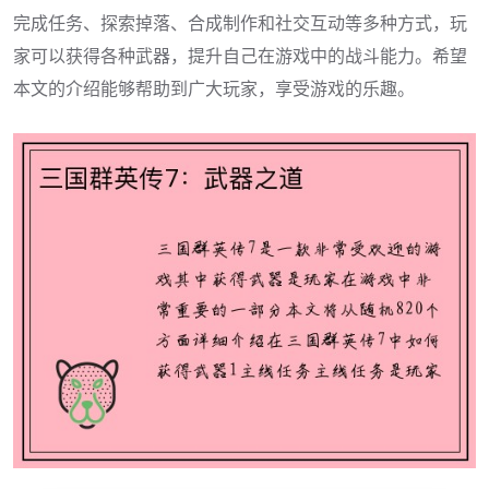
完成任务、探索掉落、合成制作和社交互动等多种方式，玩
家可以获得各种武器，提升自己在游戏中的战斗能力。希望
本文的介绍能够帮助到广大玩家，享受游戏的乐趣。